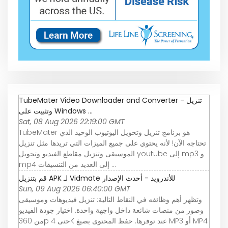
TubeMater Video Downloader and Converter - تنزيل
وتثبيت على Windows ...
Sat, 08 Aug 2026 22:19:00 GMT
TubeMater هو برنامج تنزيل وتحويل اليوتيوب الوحيد الذي
تحتاجه الآن! لأنه يحتوي على جميع الميزات التي تريدها مثل تنزيل
الموسيقى وتنزيل مقاطع الفيديو وتحويل youtube إلى mp3 و
mp4 إلى العديد من التنسيقات ...
قم بتنزيل APK لـ Vidmate للأندرويد - أحدث الإصدار
Sun, 09 Aug 2026 06:40:00 GMT
وتظهر أهم وظائفه في النقاط التالية: تنزيل فيديوهات وموسيقى
وصور من منصات شائعة داخل واجهة واحدة. اختيار جودة الفيديو
من 360p حتى 4K عند توفرها. حفظ المحتوى بصيغ MP3 أو MP4