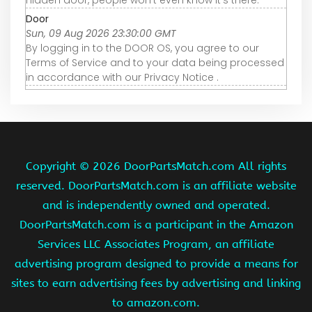
hidden door, people won't even know it's there.
Door
Sun, 09 Aug 2026 23:30:00 GMT
By logging in to the DOOR OS, you agree to our
Terms of Service and to your data being processed
in accordance with our Privacy Notice .
Copyright ©
2026 DoorPartsMatch.com All rights
reserved. DoorPartsMatch.com is an affiliate website
and is independently owned and operated.
DoorPartsMatch.com is a participant in the Amazon
Services LLC Associates Program, an affiliate
advertising program designed to provide a means for
sites to earn advertising fees by advertising and linking
to amazon.com.