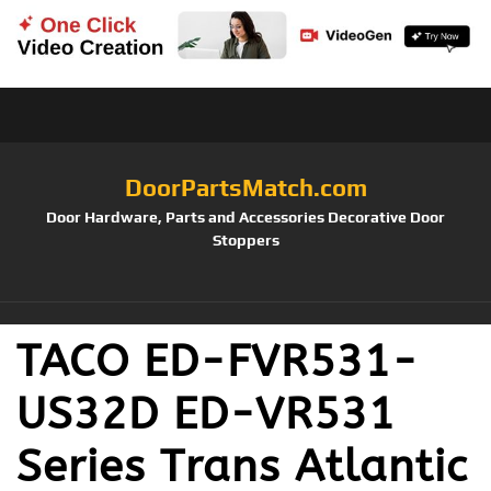
DoorPartsMatch.com
Door Hardware, Parts and Accessories Decorative Door
Stoppers
TACO ED-FVR531-
US32D ED-VR531
Series Trans Atlantic